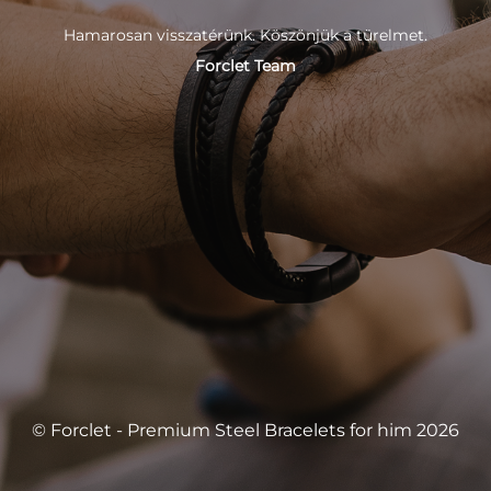
Hamarosan visszatérünk. Köszönjük a türelmet.
Forclet Team
© Forclet - Premium Steel Bracelets for him 2026