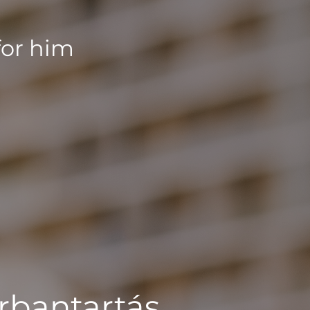
for him
rbantartás