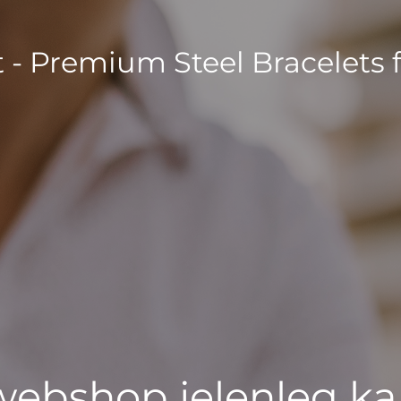
t - Premium Steel Bracelets 
 webshop jelenleg ka