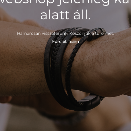
alatt áll.
Hamarosan visszatérünk. Köszönjük a türelmet.
Forclet Team