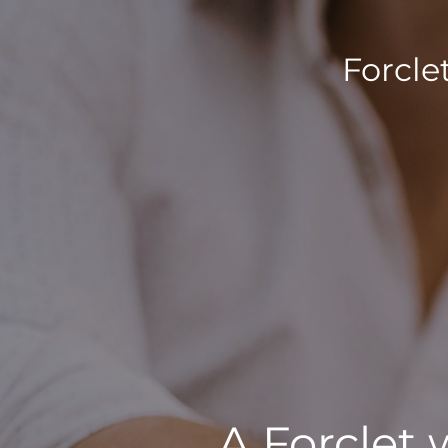
Forcle
A Forclet