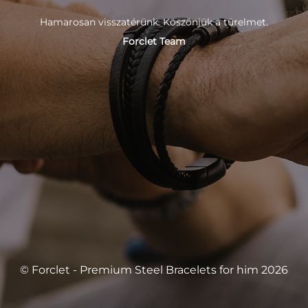
Hamarosan visszatérünk. Köszönjük a türelmet.
Forclet Team
© Forclet - Premium Steel Bracelets for him 2026