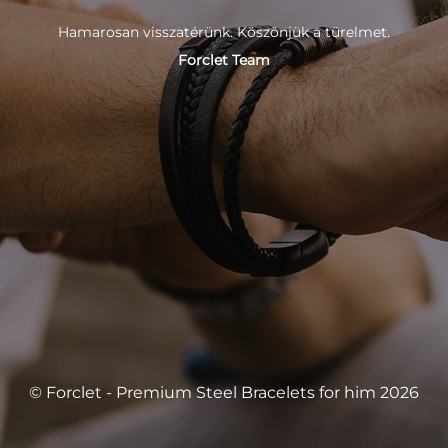
Hamarosan visszatérünk. Köszönjük a türelmet.
Forclet Team
© Forclet - Premium Steel Bracelets for him 2026