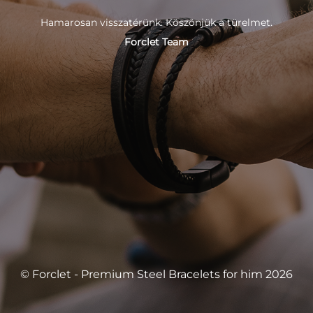
Hamarosan visszatérünk. Köszönjük a türelmet.
Forclet Team
© Forclet - Premium Steel Bracelets for him 2026