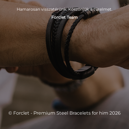
Hamarosan visszatérünk. Köszönjük a türelmet.
Forclet Team
© Forclet - Premium Steel Bracelets for him 2026