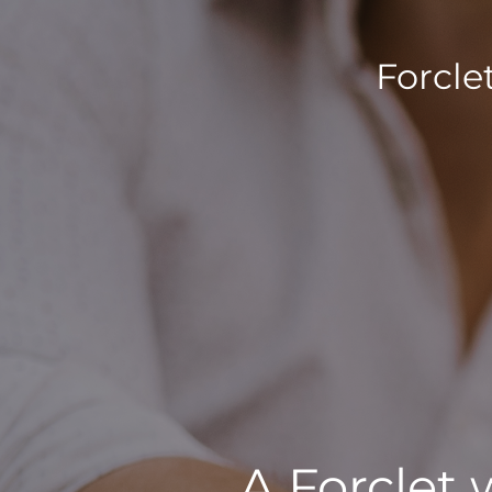
Forcle
A Forclet