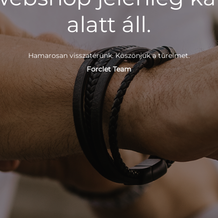
alatt áll.
Hamarosan visszatérünk. Köszönjük a türelmet.
Forclet Team