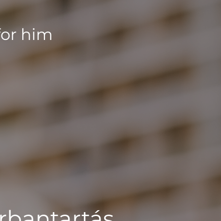
for him
rbantartás