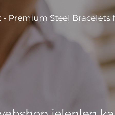
t - Premium Steel Bracelets 
 webshop jelenleg ka