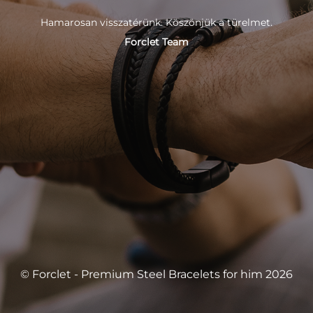
Hamarosan visszatérünk. Köszönjük a türelmet.
Forclet Team
© Forclet - Premium Steel Bracelets for him 2026