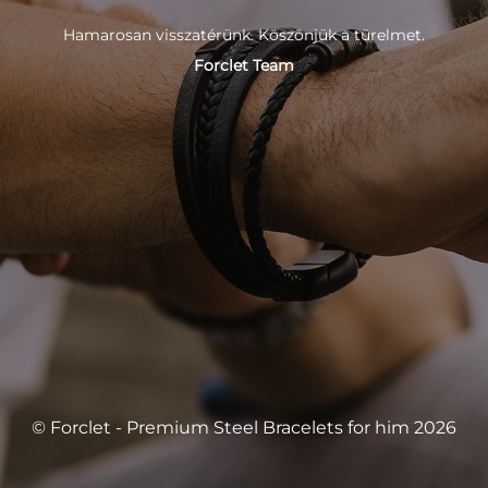
Hamarosan visszatérünk. Köszönjük a türelmet.
Forclet Team
© Forclet - Premium Steel Bracelets for him 2026