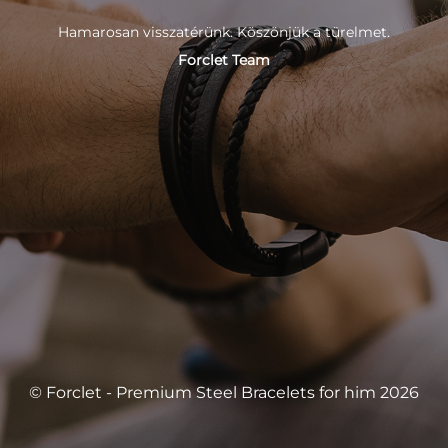
Hamarosan visszatérünk. Köszönjük a türelmet.
Forclet Team
© Forclet - Premium Steel Bracelets for him 2026