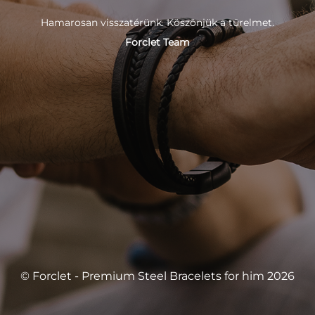
Hamarosan visszatérünk. Köszönjük a türelmet.
Forclet Team
© Forclet - Premium Steel Bracelets for him 2026