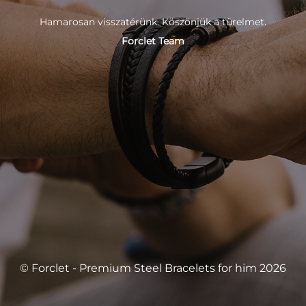
Hamarosan visszatérünk. Köszönjük a türelmet.
Forclet Team
© Forclet - Premium Steel Bracelets for him 2026