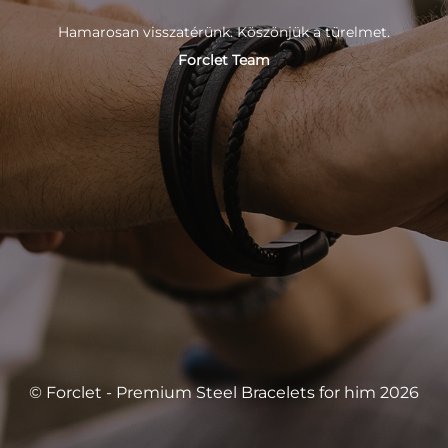
Hamarosan visszatérünk. Köszönjük a türelmet.
Forclet Team
© Forclet - Premium Steel Bracelets for him 2026