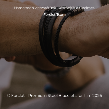
Hamarosan visszatérünk. Köszönjük a türelmet.
Forclet Team
© Forclet - Premium Steel Bracelets for him 2026