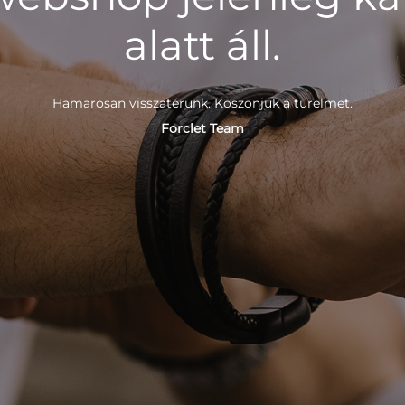
alatt áll.
Hamarosan visszatérünk. Köszönjük a türelmet.
Forclet Team