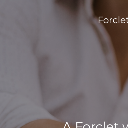
Forcle
A Forclet