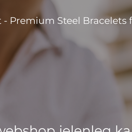
t - Premium Steel Bracelets 
 webshop jelenleg ka