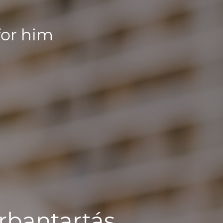
for him
rbantartás