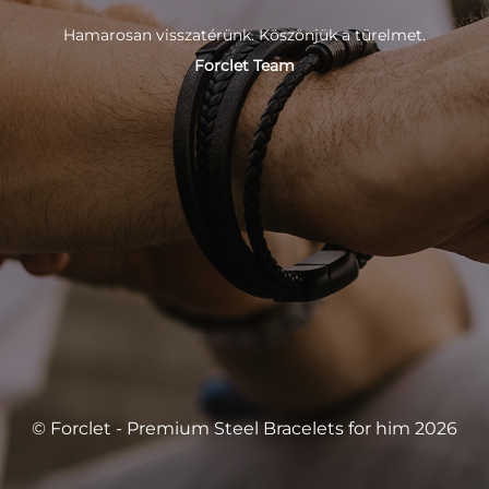
Hamarosan visszatérünk. Köszönjük a türelmet.
Forclet Team
© Forclet - Premium Steel Bracelets for him 2026