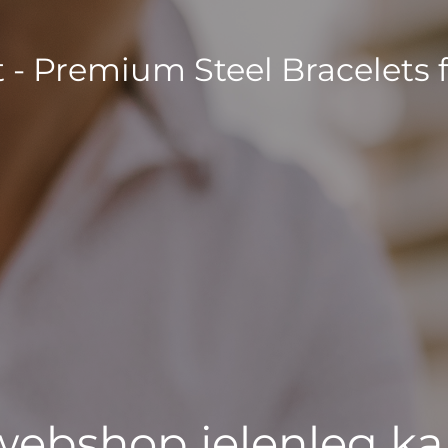
t - Premium Steel Bracelets 
 webshop jelenleg ka