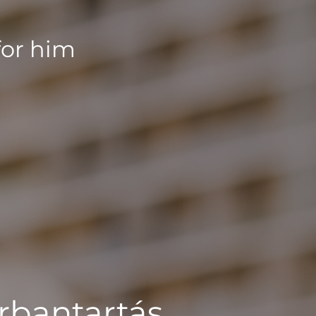
for him
rbantartás