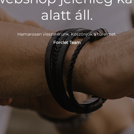
alatt áll.
Hamarosan visszatérünk. Köszönjük a türelmet.
Forclet Team