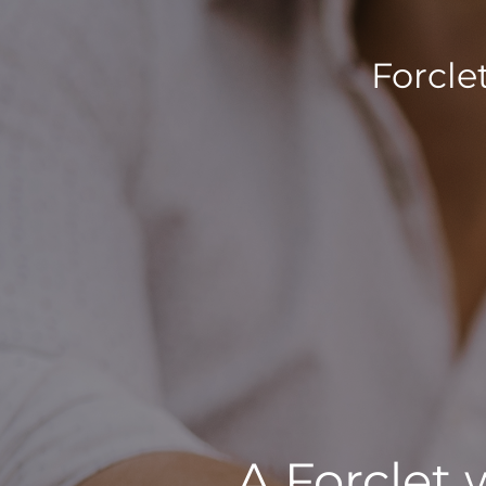
Forcle
A Forclet