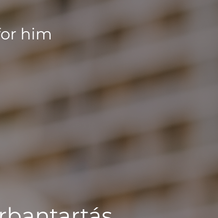
for him
rbantartás