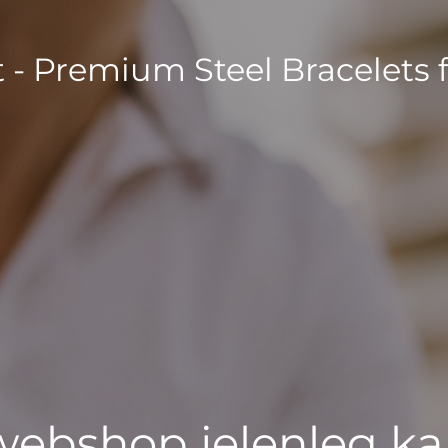
t - Premium Steel Bracelets 
 webshop jelenleg ka