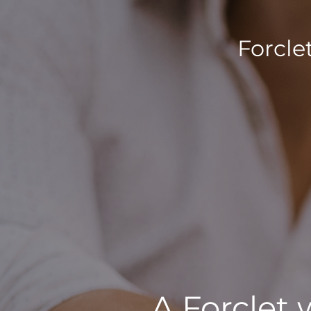
Forcle
A Forclet