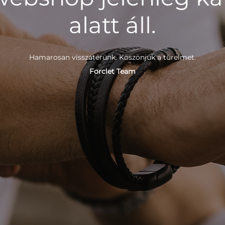
alatt áll.
Hamarosan visszatérünk. Köszönjük a türelmet.
Forclet Team