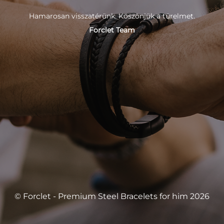
Hamarosan visszatérünk. Köszönjük a türelmet.
Forclet Team
© Forclet - Premium Steel Bracelets for him 2026