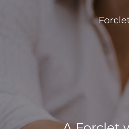
Forcle
A Forclet