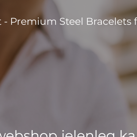
t - Premium Steel Bracelets 
 webshop jelenleg ka