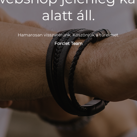
alatt áll.
Hamarosan visszatérünk. Köszönjük a türelmet.
Forclet Team