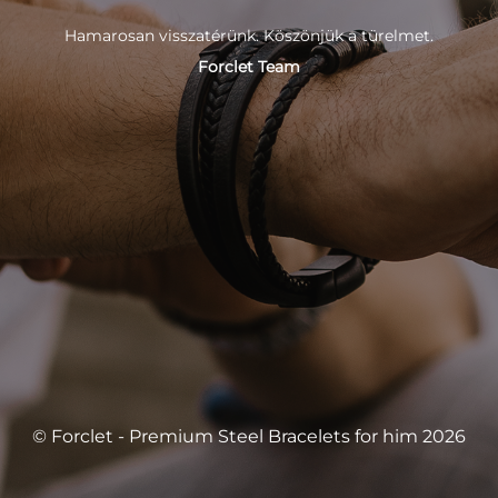
Hamarosan visszatérünk. Köszönjük a türelmet.
Forclet Team
© Forclet - Premium Steel Bracelets for him 2026