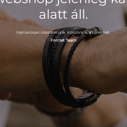
alatt áll.
Hamarosan visszatérünk. Köszönjük a türelmet.
Forclet Team