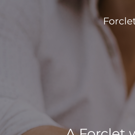
Forcle
A Forclet