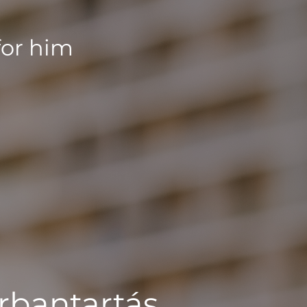
for him
rbantartás