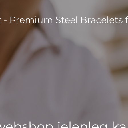
t - Premium Steel Bracelets 
 webshop jelenleg ka