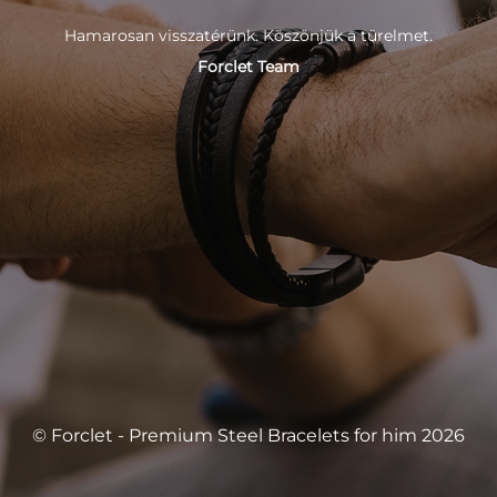
Hamarosan visszatérünk. Köszönjük a türelmet.
Forclet Team
© Forclet - Premium Steel Bracelets for him 2026