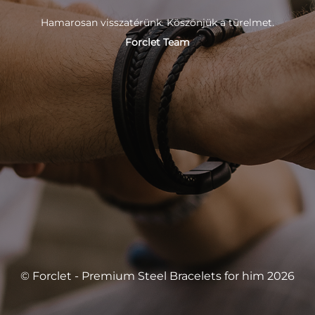
Hamarosan visszatérünk. Köszönjük a türelmet.
Forclet Team
© Forclet - Premium Steel Bracelets for him 2026