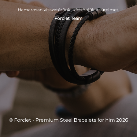
Hamarosan visszatérünk. Köszönjük a türelmet.
Forclet Team
© Forclet - Premium Steel Bracelets for him 2026