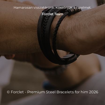
Hamarosan visszatérünk. Köszönjük a türelmet.
Forclet Team
© Forclet - Premium Steel Bracelets for him 2026