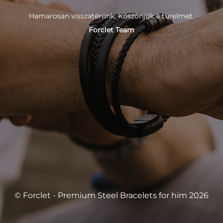
Hamarosan visszatérünk. Köszönjük a türelmet.
Forclet Team
© Forclet - Premium Steel Bracelets for him 2026