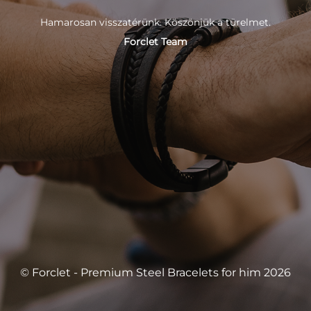
Hamarosan visszatérünk. Köszönjük a türelmet.
Forclet Team
© Forclet - Premium Steel Bracelets for him 2026