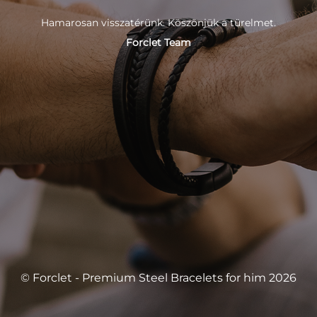
Hamarosan visszatérünk. Köszönjük a türelmet.
Forclet Team
© Forclet - Premium Steel Bracelets for him 2026