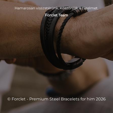
Hamarosan visszatérünk. Köszönjük a türelmet.
Forclet Team
© Forclet - Premium Steel Bracelets for him 2026