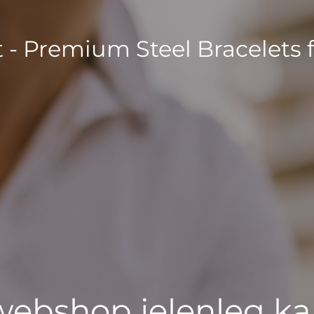
t - Premium Steel Bracelets 
 webshop jelenleg ka