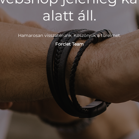
alatt áll.
Hamarosan visszatérünk. Köszönjük a türelmet.
Forclet Team