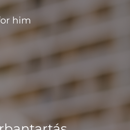
for him
rbantartás