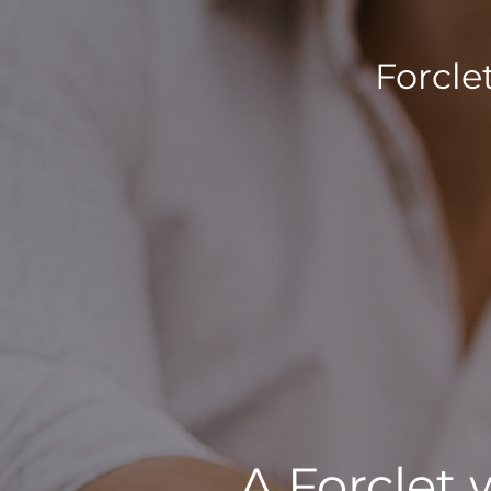
Forcle
A Forclet