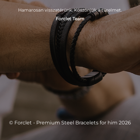
Hamarosan visszatérünk. Köszönjük a türelmet.
Forclet Team
© Forclet - Premium Steel Bracelets for him 2026