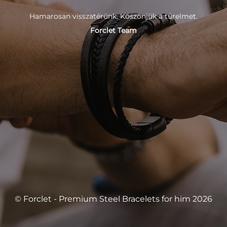
Hamarosan visszatérünk. Köszönjük a türelmet.
Forclet Team
© Forclet - Premium Steel Bracelets for him 2026