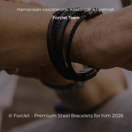
Hamarosan visszatérünk. Köszönjük a türelmet.
Forclet Team
© Forclet - Premium Steel Bracelets for him 2026