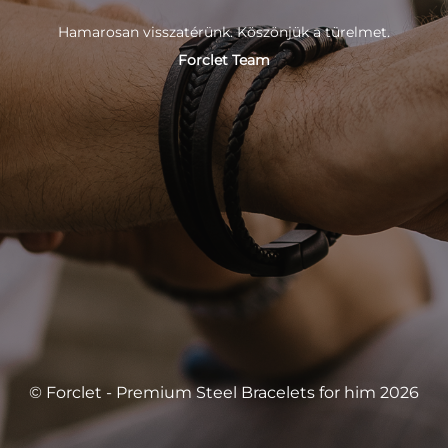
Hamarosan visszatérünk. Köszönjük a türelmet.
Forclet Team
© Forclet - Premium Steel Bracelets for him 2026