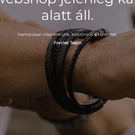
alatt áll.
Hamarosan visszatérünk. Köszönjük a türelmet.
Forclet Team