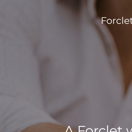
Forcle
A Forclet