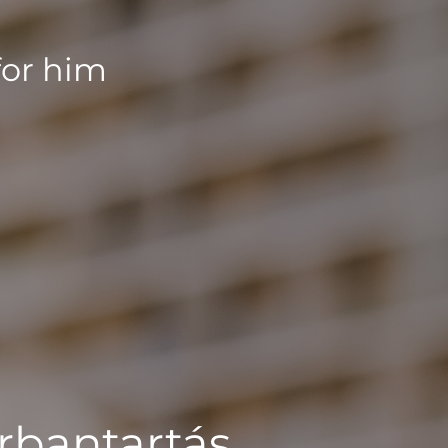
for him
rbantartás