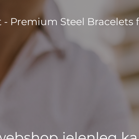
t - Premium Steel Bracelets 
 webshop jelenleg ka