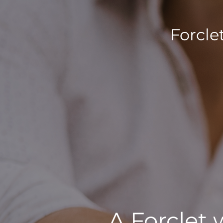
Forcle
A Forclet