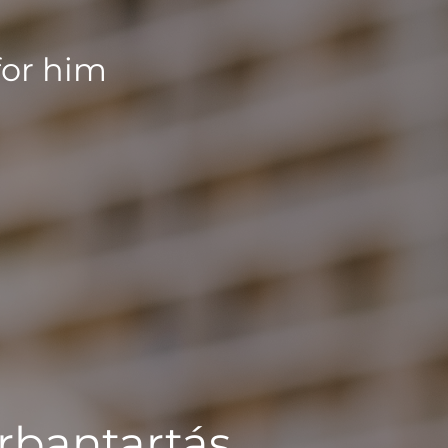
for him
rbantartás