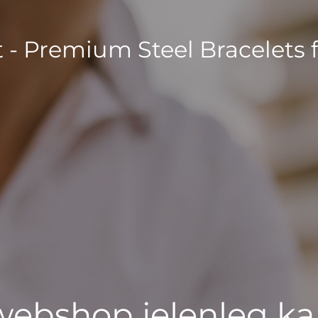
t - Premium Steel Bracelets 
 webshop jelenleg ka