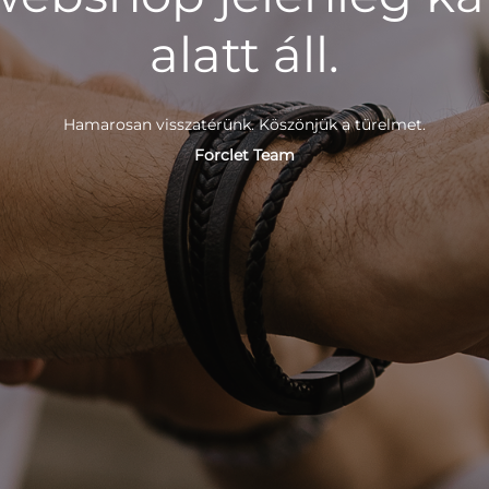
alatt áll.
Hamarosan visszatérünk. Köszönjük a türelmet.
Forclet Team