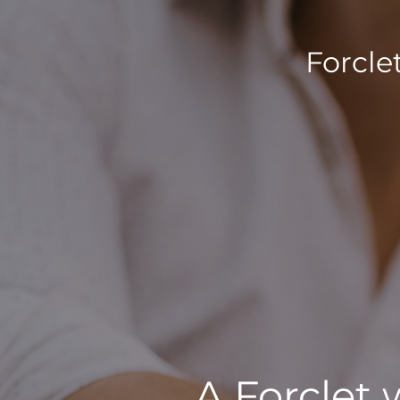
Forcle
A Forclet