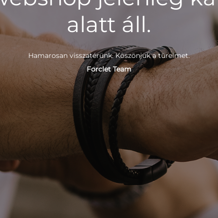
alatt áll.
Hamarosan visszatérünk. Köszönjük a türelmet.
Forclet Team