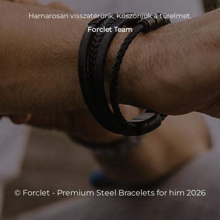
Hamarosan visszatérünk. Köszönjük a türelmet.
Forclet Team
© Forclet - Premium Steel Bracelets for him 2026