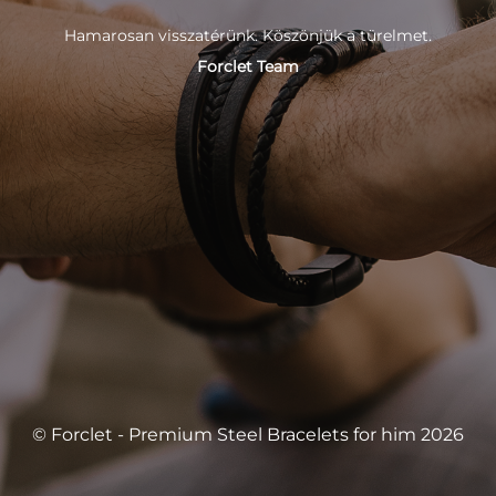
Hamarosan visszatérünk. Köszönjük a türelmet.
Forclet Team
© Forclet - Premium Steel Bracelets for him 2026