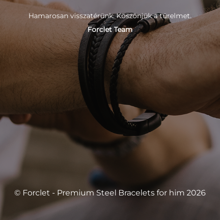
Hamarosan visszatérünk. Köszönjük a türelmet.
Forclet Team
© Forclet - Premium Steel Bracelets for him 2026