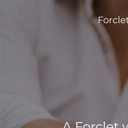
Forcle
A Forclet