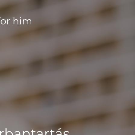
for him
rbantartás