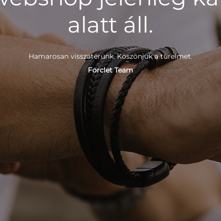
alatt áll.
Hamarosan visszatérünk. Köszönjük a türelmet.
Forclet Team