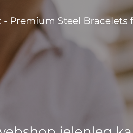
t - Premium Steel Bracelets 
 webshop jelenleg ka