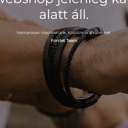
alatt áll.
Hamarosan visszatérünk. Köszönjük a türelmet.
Forclet Team