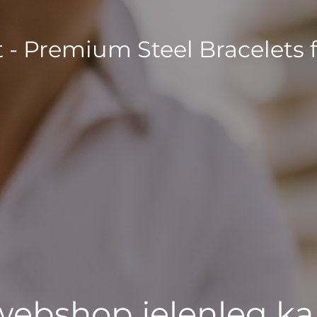
t - Premium Steel Bracelets 
 webshop jelenleg ka