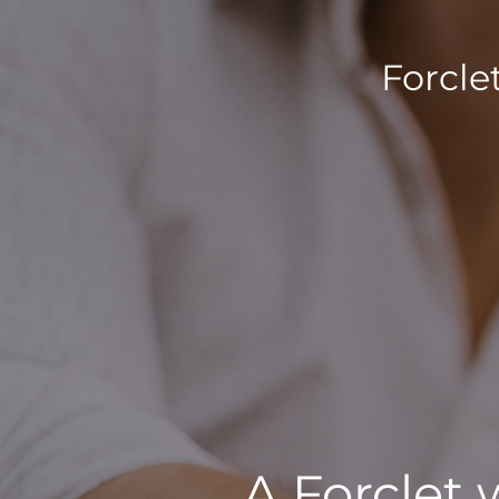
Forcle
A Forclet