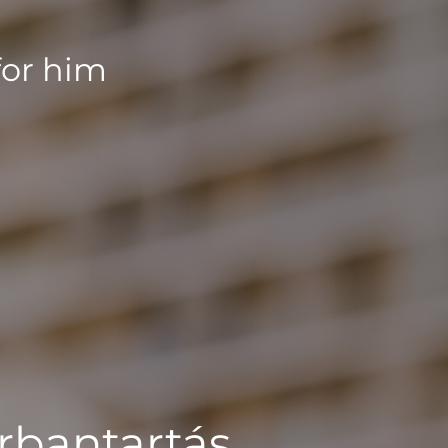
for him
rbantartás