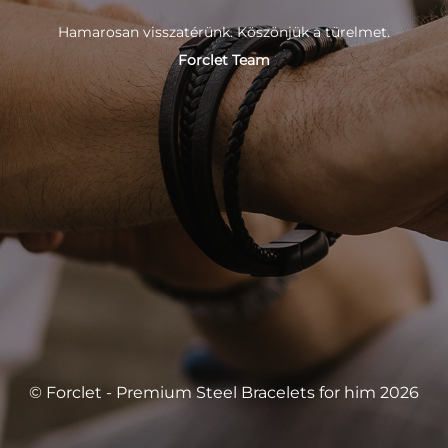
Hamarosan visszatérünk. Köszönjük a türelmet.
Forclet Team
© Forclet - Premium Steel Bracelets for him 2026