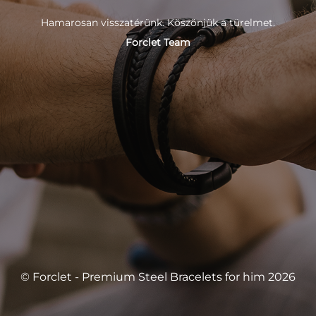
Hamarosan visszatérünk. Köszönjük a türelmet.
Forclet Team
© Forclet - Premium Steel Bracelets for him 2026