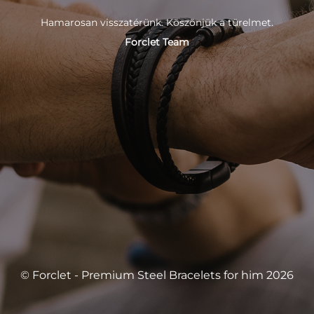
Hamarosan visszatérünk. Köszönjük a türelmet.
Forclet Team
© Forclet - Premium Steel Bracelets for him 2026