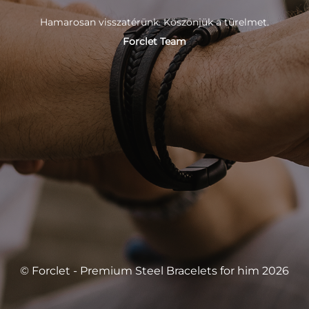
Hamarosan visszatérünk. Köszönjük a türelmet.
Forclet Team
© Forclet - Premium Steel Bracelets for him 2026