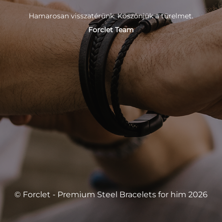
Hamarosan visszatérünk. Köszönjük a türelmet.
Forclet Team
© Forclet - Premium Steel Bracelets for him 2026