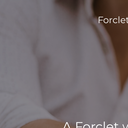
Forcle
A Forclet