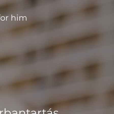
for him
rbantartás