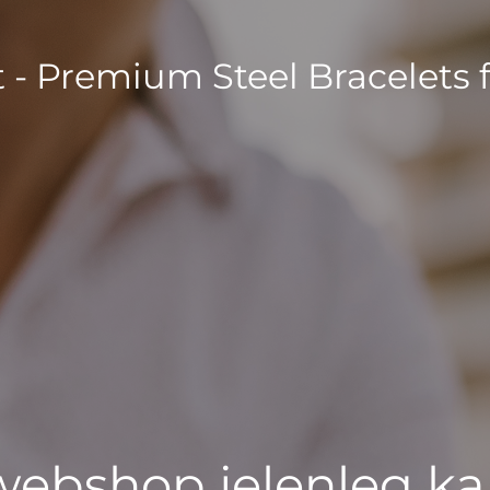
t - Premium Steel Bracelets 
 webshop jelenleg ka