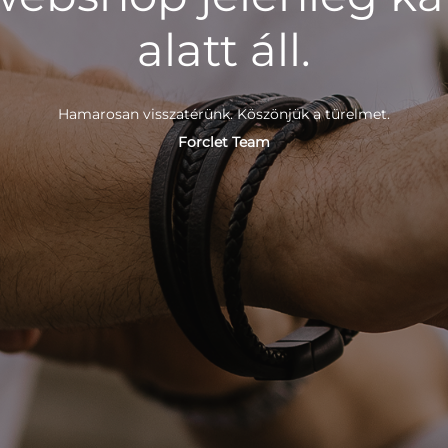
alatt áll.
Hamarosan visszatérünk. Köszönjük a türelmet.
Forclet Team