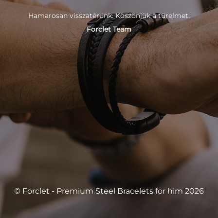
Hamarosan visszatérünk. Köszönjük a türelmet.
Forclet Team
© Forclet - Premium Steel Bracelets for him 2026